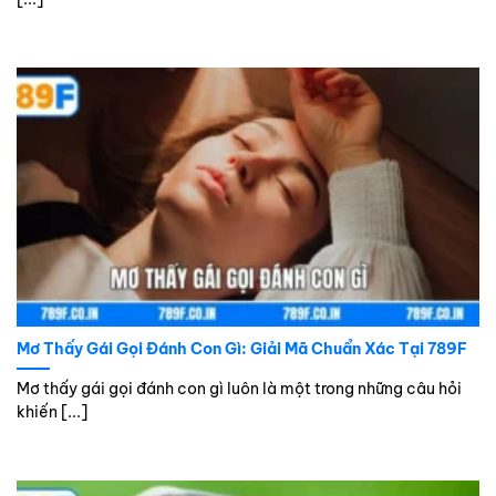
Mơ Thấy Gái Gọi Đánh Con Gì: Giải Mã Chuẩn Xác Tại 789F
Mơ thấy gái gọi đánh con gì luôn là một trong những câu hỏi
khiến [...]