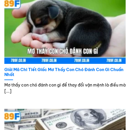
Giải Mã Chi Tiết Giấc Mơ Thấy Con Chó Đánh Con Gì Chuẩn
Nhất
Mơ thấy con chó đánh con gì để thay đổi vận mệnh là điều mà
[...]