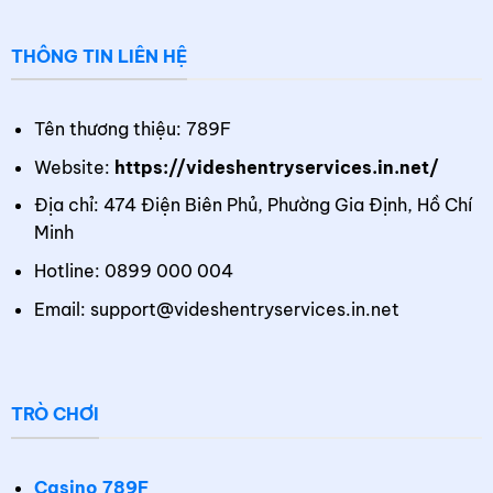
THÔNG TIN LIÊN HỆ
Tên thương thiệu: 789F
Website:
https://videshentryservices.in.net/
Địa chỉ: 474 Điện Biên Phủ, Phường Gia Định, Hồ Chí
Minh
Hotline: 0899 000 004
Email: support@videshentryservices.in.net
TRÒ CHƠI
Casino 789F