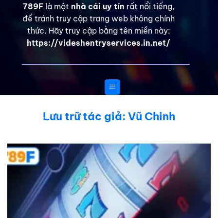
789F
là một
nhà cái uy tín
rất nổi tiếng,
để tránh truy cập trang web không chính
thức. Hãy truy cập bằng tên miền này:
https://videshentryservices.in.net/
Lưu trữ tác giả:
Vũ Chinh