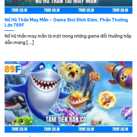
Nổ Hũ Thần May Mắn – Game Slot Đình Đám, Phần Thưởng
Lớn 789F
Nổ hũ thần may mắn là một trong những game đổi thưởng hấp
dẫn mang [...]