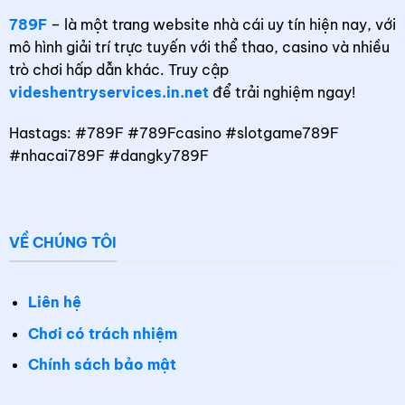
789F
– là một trang website nhà cái uy tín hiện nay, với
mô hình giải trí trực tuyến với thể thao, casino và nhiều
trò chơi hấp dẫn khác. Truy cập
videshentryservices.in.net
để trải nghiệm ngay!
Hastags: #789F #789Fcasino #slotgame789F
#nhacai789F #dangky789F
VỀ CHÚNG TÔI
Liên hệ
Chơi có trách nhiệm
Chính sách bảo mật